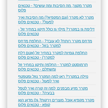
מקרר מקצר, מה הסיבות ומה עושים? - טכנאים
פלוס
מקרר לא מקרר (וגם המקפיא?) מה הסיבות ואיך
לפעול? - טכנאים פלוס
דליפת גז במקרר? מילוי גז כולל תיקון במחיר זול -
טכנאים פלוס
מדחס מקרר רותח? לא עובד? - החלפת מדחס
למקרר בזול - טכנאים פלוס
החלפת גומיות למקרר במחיר זול (אטם דלת
למקרר) - טכנאים פלוס
​תרמוסטט למקרר - החלפה ותיקון במחיר זול
ומשתלם - טכנאים פלוס
נזילה במקרר? ראו למה המקרר נוזל ומטפטף
ואיך לפעול - טכנאים פלוס
מקרר מזיע מבפנים: למה זה קורה ואיך לטפל
בבעיה? - טכנאים פלוס
מקרר מקפיא אוכל, מוצרים וירקות? גלו מדוע הוא
קופא - טכנאים פלוס