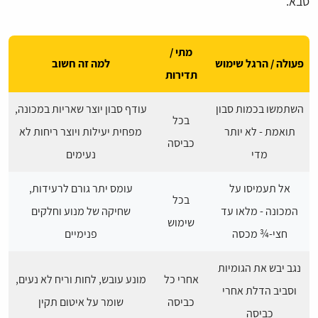
סבא.
מתי /
פעולה / הרגל שימוש
למה זה חשוב
תדירות
השתמשו בכמות סבון
עודף סבון יוצר שאריות במכונה,
בכל
תואמת - לא יותר
מפחית יעילות ויוצר ריחות לא
כביסה
מדי
נעימים
אל תעמיסו על
עומס יתר גורם לרעידות,
בכל
המכונה - מלאו עד
שחיקה של מנוע וחלקים
שימוש
חצי-¾ מכסה
פנימיים
נגב יבש את הגומיות
אחרי כל
מונע עובש, לחות וריח לא נעים,
וסביב הדלת אחרי
כביסה
שומר על איטום תקין
כביסה