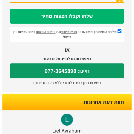
בשליחת הטופס הינך מאשר/ת את
תנאי השימוש
ואת
מדיניות הפרטיות
באתר. השירות ניתן
בחינם!
או
באפשרותכם לחייג אלינו כעת:
חייגו: 077-3645898
השירות ניתן בחינם לגמרי וללא כל התחייבות!
חוות דעת אחרונות
Liel Avraham