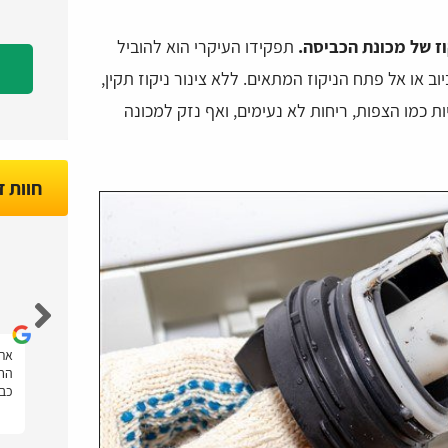
וז של מכונת הכביסה.
תפקידו העיקרי הוא להוביל
או אל פתח הניקוז המתאים. ללא צינור ניקוז תקין,
ות כמו הצפות, ריחות לא נעימים, ואף נזק למכונה
חוות 
Nir Marco
הייתה לי בעיה במקרר של טפטוף מים, ונעזרתי
אתר
תר
בטכנאים פלוס בשביל למצוא טכנאי מקררים
החש
במחיר מצוין, המון תודה על העזרה!
כבי