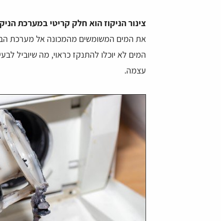
צינור הניקוז הוא חלק קריטי במערכת הניק
את המים המשומשים מהמכונה אל מערכת הביוב 
המים לא יוכלו להתנקז כראוי, מה שיוביל לבעי
עצמה.
מייזל
daniel ovadia
 רחב של טכנאים לכל בעיה.
מצאתי דרך האתר טכנאי למכונת הכביסה שלי,
חסך לי די הרבה זמן ואנרגיה של חיפושים. הא
ממש נוח ומזמין. שאפו!