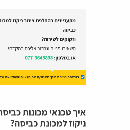
מתעניינים בהחלפת צינור ניקוז למכונ
כביסה
וזקוקים לשירות?
השאירו פנייה ונחזור אליכם בהקדם!
או בטלפון:
077-3645898
בשליחת הטופס הינך מאשר/ת את
תנאי השימוש
ואת
מדי
איך טכנאי מכונות כביסה
ניקוז למכונת כביסה?