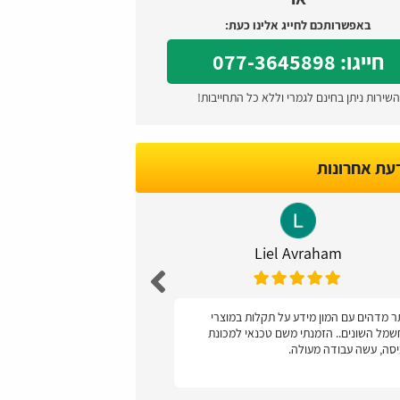
באפשרותכם לחייג אלינו כעת:
חייגו: 077-3645898
השירות ניתן בחינם לגמרי וללא כל התחייבות!
דעת אחרונות
Caspi
Liel Avraham
 מדהים עם המון מידע על תקלות במוצרי
ממליצה, קל מאד לתפ
מל השונים.. הזמנתי משם טכנאי למכונת
סה, עשה עבודה מעולה.