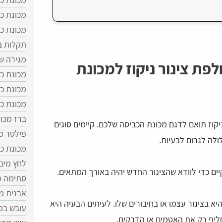
מכונת כ
מכונת כ
תקלות ב
מגירה ש
פת צינור ניקוז למכונת
מכונת כ
מכונת כ
מכונת כ
ברז מכונ
יקוז תואם לדגם מכונת הכביסה שלכם. קיימים סוגים
פילטר מ
ולה לגרום לבעיות.
מכונת כ
לחץ מים
ים כדי לוודא שהצינור החדש יהיה באורך המתאים.
סתימה מ
אבנית מ
א בצינור עצמו או בחיבורים שלו. לעיתים הבעיה היא
עובש במ
החליף רק את האטמים או הדבקים.