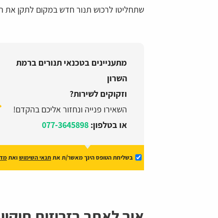
שתחליטו לרכוש תנור חדש במקום לתקן את היש
מתעניינים בטכנאי תנורים ברמת
השרון
וזקוקים לשירות?
השאירו פנייה ונחזור אליכם בהקדם!
או בטלפון:
077-3645898
בשליחת הטופס הינך מאשר/ת את
תנאי השימוש
ואת
מדי
איך לאתר בזריזות תיקון