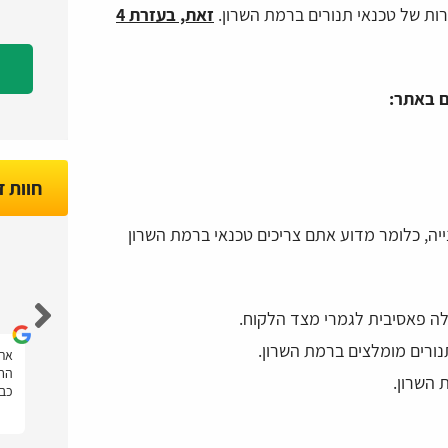
רות של טכנאי תנורים ברמת השרון.
זאת, בעזרת 4
 באתר:
חוות 
יה, כלומר מדוע אתם צריכים טכנאי ברמת השרון
Nir Marco
ה פאסיבית לגמרי מצד הלקוח.
הייתה לי בעיה במקרר של טפטוף מים, ונעזרתי
אתר
תר
בטכנאים פלוס בשביל למצוא טכנאי מקררים
החש
 השרון.
במחיר מצוין, המון תודה על העזרה!
כבי