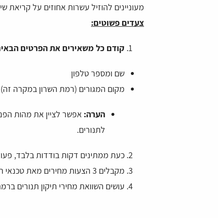
מעוניינים להוזיל עשרות אחוזים על קריאת שי
צעדים פשוטים:
קודם כל משאירים את הפרטים הבאים
שם ומספר טלפון
מקום המגורים (רמת השרון במקרה זה)
הערה:
אפשר לציין את מהות הפני
לתנורים.
מייזל
daniel ovadia
כעת ממתינים דקות בודדות בלבד, פעול
מקבלים 3 הצעות מחירים מאת טכנאי תנורים מומלצים ברמת השרון.
 רחב של טכנאים לכל בעיה.
מצאתי דרך האתר טכנאי למכונת הכביסה שלי,
חסך לי די הרבה זמן ואנרגיה של חיפושים. הא
עושים השוואת מחירי תיקון תנורים ברמת
ממש נוח ומזמין. שאפו!