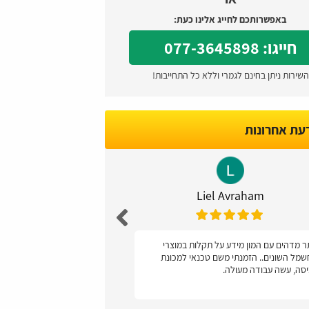
באפשרותכם לחייג אלינו כעת:
חייגו: 077-3645898
השירות ניתן בחינם לגמרי וללא כל התחייבות!
דעת אחרונות
Caspi
Liel Avraham
 מדהים עם המון מידע על תקלות במוצרי
ממליצה, קל מאד לתפ
מל השונים.. הזמנתי משם טכנאי למכונת
סה, עשה עבודה מעולה.