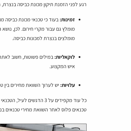
רגע לפני הזמנת תיקון מכונת כביסה בנצרת, הנה 3 דגשים שחשוב שת
זמינות:
בעוד כי טכנאי מכונת כביסה מומ
מומלץ גם עבור מקרי חירום. לכן, נושא
מומלצים בנצרת למכונות כביסה.
לוקאליות:
במילים פשוטות, חשוב לאתר 
איש המקצוע.
מייזל
daniel ovadia
עלויות:
יש לערוך השוואת מחירים בין טכ
כל עוד מקפידים על 3 הדגשים 
 רחב של טכנאים לכל בעיה.
מצאתי דרך האתר טכנאי למכונת הכביסה שלי,
טכנאים פלוס לאחר השוואת מחירי טכנאים בנ
חסך לי די הרבה זמן ואנרגיה של חיפושים. הא
ממש נוח ומזמין. שאפו!