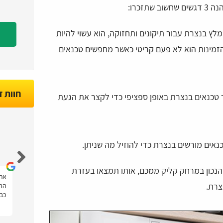
זכרו:
לץ בנצרת עבור תיקונים ותחזוקה, הוא עשוי להיות
 הזמינות הוא לא פעם קריטי כאשר מחפשים טכנאים
חוות 
טכנאים בנצרת באופן ספציפי כדי לקצר את הגעת
Nir Marco
נאים מורשים בנצרת כדי להוזיל מה שניתן.
לעיל, הטכנאי הנכון במרחק קליק ממכם, אותו תמצאו בעזרת
הייתה לי בעיה במקרר של טפטוף מים, ונעזרתי
אתר
צרת.
תר
בטכנאים פלוס בשביל למצוא טכנאי מקררים
החש
במחיר מצוין, המון תודה על העזרה!
כבי