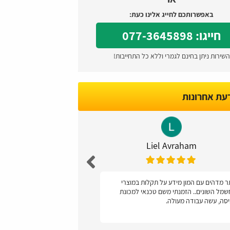
באפשרותכם לחייג אלינו כעת:
חייגו: 077-3645898
השירות ניתן בחינם לגמרי וללא כל התחייבות!
דעת אחרונות
Caspi
Liel Avraham
 מדהים עם המון מידע על תקלות במוצרי
ממליצה, קל מאד לתפ
מל השונים.. הזמנתי משם טכנאי למכונת
סה, עשה עבודה מעולה.