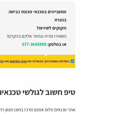
מתעניינים בטכנאי מכונת כביסה
בנצרת
וזקוקים לשירות?
השאירו פנייה ונחזור אליכם בהקדם!
או בטלפון:
077-3645898
בשליחת הטופס הינך מאשר/ת את
תנאי השימוש
ואת
מדי
טיפ חשוב לגולשי טכנאים
אתר טכנאים פלוס אמנם מרכז בתוכו מגוון ר