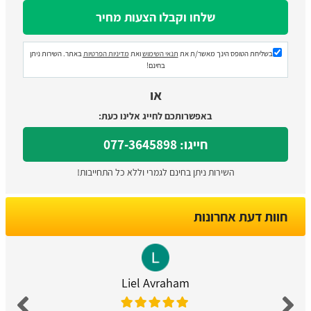
בשליחת הטופס הינך מאשר/ת את
תנאי השימוש
ואת
מדיניות הפרטיות
באתר. השירות ניתן
בחינם!
או
באפשרותכם לחייג אלינו כעת:
חייגו: 077-3645898
השירות ניתן בחינם לגמרי וללא כל התחייבות!
חוות דעת אחרונות
Liel Avraham