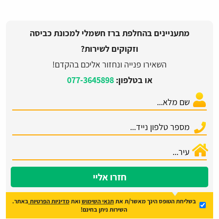
מתעניינים בהחלפת ברז חשמלי למכונת כביסה
וזקוקים לשירות?
השאירו פנייה ונחזור אליכם בהקדם!
או בטלפון:
077-3645898
חזרו אליי
בשליחת הטופס הינך מאשר/ת את
תנאי השימוש
ואת
מדיניות הפרטיות
באתר.
השירות ניתן בחינם!