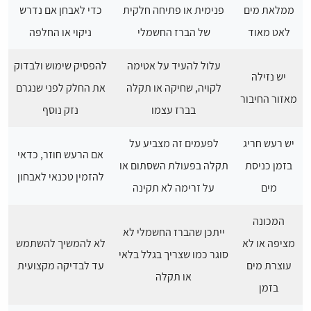
ממלאת מים
פנימית או פתיחה חלקית
כדי לאבחן אם נדרש
לאט מאוד
של הברז החשמלי
ניקוי או החלפה
עלול להעיד על אטימה
להפסיק שימוש ולבדוק
יש נזילה
לקויה, שחיקה או תקלה
את החלק לפני שנגרם
מאזור החיבור
בברז עצמו
נזק נוסף
יש רעש חריג
לפעמים זה מצביע על
אם הרעש חוזר, כדאי
בזמן כניסת
תקלה בפעולת השסתום או
להזמין טכנאי לאבחון
מים
על זרימה לא תקינה
המכונה
ייתכן שהברז החשמלי לא
מציפה או לא
לא להמשיך להשתמש
סוגר כמו שצריך בגלל בלאי
עוצרת מים
עד לבדיקה מקצועית
או תקלה
בזמן