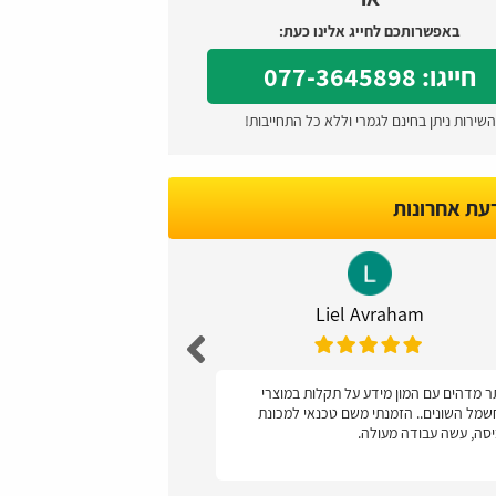
באפשרותכם לחייג אלינו כעת:
חייגו: 077-3645898
השירות ניתן בחינם לגמרי וללא כל התחייבות!
דעת אחרונות
Caspi
Liel Avraham
 מדהים עם המון מידע על תקלות במוצרי
ממליצה, קל מאד לתפ
מל השונים.. הזמנתי משם טכנאי למכונת
סה, עשה עבודה מעולה.