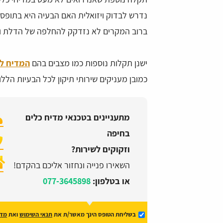
נדרש לבדוק ויזואלית האם הבעיה היא בתופסן 
ברוב המקרים לא נזדקק להחלפה של הדלת וא
ישנן תקלות נוספות כמו מצבים בהם
המדיח לא
כמובן מעניקים שירותי תיקון לכל הבעיות הללו.
מתעניינים בטכנאי מדיח כלים
בחיפה
וזקוקים לשירות?
השאירו פנייה ונחזור אליכם בהקדם!
או בטלפון:
077-3645898
בשליחת הטופס הינך מאשר/ת את
תנאי השימוש
ואת
מדי