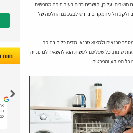
חושבים. על כן, תושבים רבים בעיר חיפה מחפשים
ר בחלק גדול מהמקרים נדרש לבצע גם החלפה של
 מספר טכנאים ולמצוא טכנאי מדיח כלים בחיפה
ת שונות, כל שעליכם לעשות הוא להשאיר לנו פנייה
חוות 
 כל המידע והפרטים.
Nir Marco
הייתה לי בעיה במקרר של טפטוף מים, ונעזרתי
אתר
תר
בטכנאים פלוס בשביל למצוא טכנאי מקררים
החש
במחיר מצוין, המון תודה על העזרה!
כבי