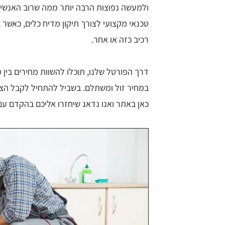
ולמעשה נפוצות הרבה יותר ממה שרוב האנשים 
טכנאי מקצועי לצורך תיקון מדיח כלים, כאש
רכיב כזה או אחר.
דרך הפורטל שלנו, תוכלו להשוות מחירים בין
במחיר זול ומשתלם. בשביל להתחיל לקבל הצעו
כאן באתר ואנו נדאג שיחזרו אליכם בהקדם עם
מייזל
daniel ovadia
 רחב של טכנאים לכל בעיה.
מצאתי דרך האתר טכנאי למכונת הכביסה שלי,
חסך לי די הרבה זמן ואנרגיה של חיפושים. הא
ממש נוח ומזמין. שאפו!