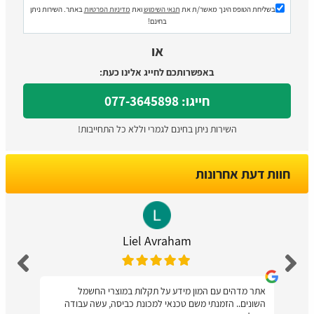
בשליחת הטופס הינך מאשר/ת את
תנאי השימוש
ואת
מדיניות הפרטיות
באתר. השירות ניתן
בחינם!
או
באפשרותכם לחייג אלינו כעת:
חייגו: 077-3645898
השירות ניתן בחינם לגמרי וללא כל התחייבות!
חוות דעת אחרונות
Liel Avraham
אתר מדהים עם המון מידע על תקלות במוצרי החשמל
השונים.. הזמנתי משם טכנאי למכונת כביסה, עשה עבודה