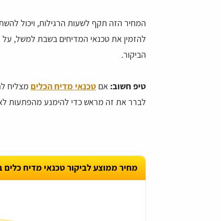
המחיר הזה תקף לשעות הרגילות, ויכול להשתנ
להזמין את טכנאי המדיחים בשבת למשל, על מ
הביקור.
טיפ חשוב:
אם
טכנאי מדיח הכלים
מצליח לת
לברר את זה מראש כדי להימנע מהפתעות לא 
מייזל
daniel ovadia
מחיר ממוצע לביקור טכנאי מדיח כלים ב
 רחב של טכנאים לכל בעיה.
מצאתי דרך האתר טכנאי למכונת הכביסה שלי,
חסך לי די הרבה זמן ואנרגיה של חיפושים. הא
ממש נוח ומזמין. שאפו!
₪