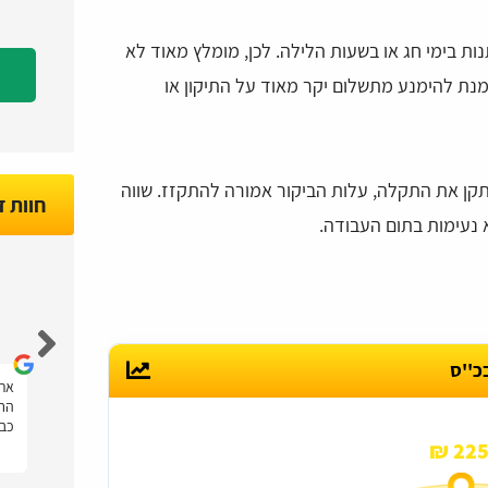
ות בימי חג או בשעות הלילה. לכן, מומלץ מאוד לא
נת להימנע מתשלום יקר מאוד על התיקון או
קן את התקלה, עלות הביקור אמורה להתקזז. שווה
חוות 
נעימות בתום העבודה.
Nir Marco
כ''ס
הייתה לי בעיה במקרר של טפטוף מים, ונעזרתי
אתר
תר
בטכנאים פלוס בשביל למצוא טכנאי מקררים
החש
במחיר מצוין, המון תודה על העזרה!
כבי
225 