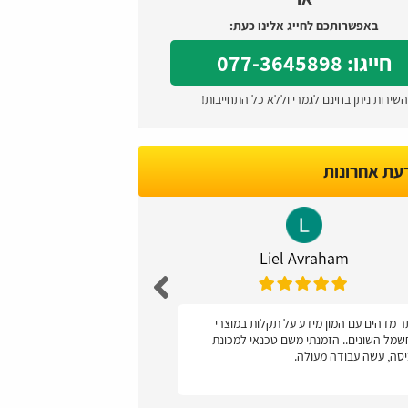
באפשרותכם לחייג אלינו כעת:
חייגו: 077-3645898
השירות ניתן בחינם לגמרי וללא כל התחייבות!
דעת אחרונות
Caspi
Liel Avraham
 מדהים עם המון מידע על תקלות במוצרי
ממליצה, קל מאד לתפ
מל השונים.. הזמנתי משם טכנאי למכונת
סה, עשה עבודה מעולה.