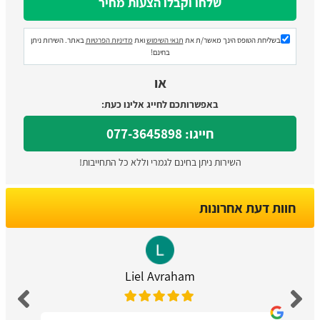
בשליחת הטופס הינך מאשר/ת את
תנאי השימוש
ואת
מדיניות הפרטיות
באתר. השירות ניתן
בחינם!
או
באפשרותכם לחייג אלינו כעת:
חייגו: 077-3645898
השירות ניתן בחינם לגמרי וללא כל התחייבות!
חוות דעת אחרונות
Liel Avraham