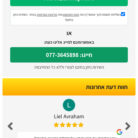
בשליחת הטופס הינך מאשר/ת את
תנאי השימוש
ואת
מדיניות הפרטיות
באתר. השירות ניתן
בחינם!
או
באפשרותכם לחייג אלינו כעת:
חייגו: 077-3645898
השירות ניתן בחינם לגמרי וללא כל התחייבות!
חוות דעת אחרונות
Liel Avraham