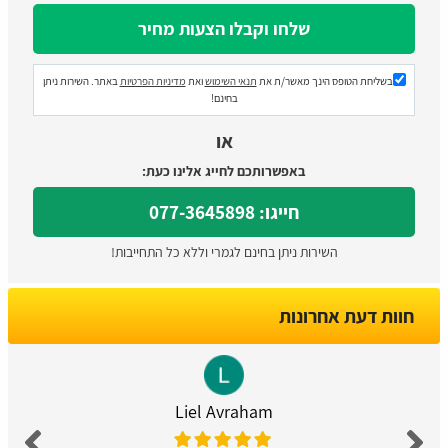
בשליחת הטופס הינך מאשר/ת את
תנאי השימוש
ואת
מדיניות הפרטיות
באתר. השירות ניתן
בחינם!
או
באפשרותכם לחייג אלינו כעת:
חייגו: 077-3645898
השירות ניתן בחינם לגמרי וללא כל התחייבות!
חוות דעת אחרונות
Liel Avraham