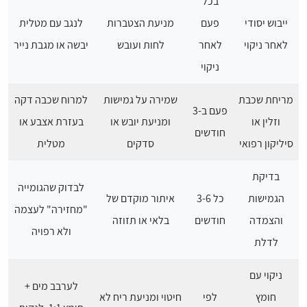
בכל
ייבוש יסודי
פעם
מניעת הצטברות
לנגב עם מטלית
לאחר ניקוי
לאחר
לחות ועובש
יבשה או מגבת נייר
ניקוי
מריחת שכבת
שמירה על גמישות
למרוח שכבה דקה
פעם ב-3
וזלין או
ומניעת יובש או
בעזרת אצבע או
חודשים
סיליקון רפואי
סדקים
מטלית
בדיקת
לבדוק שהגומייה
הגמישות
כל 3-6
איתור מוקדם של
"מחזירה" לעצמה
והצמדה
חודשים
בלאי או תזוזה
ולא רפויה
לדלת
ניקוי עם
לערבב מים +
חומץ
לפי
חיטוי ומניעת ריח לא