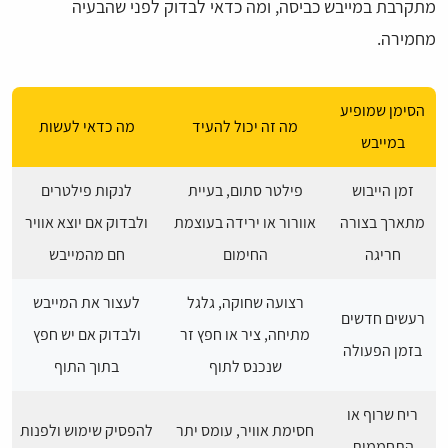
מתקרבת במייבש כביסה, ומה כדאי לבדוק לפני שהבעיה
מחמירה.
הסימן שמופיע
מה זה יכול להעיד
מה כדאי לעשות
במייבש
זמן הייבוש
פילטר סתום, בעיית
לנקות פילטרים
מתארך בצורה
אוורור או ירידה בעוצמת
ולבדוק אם יוצא אוויר
חריגה
החימום
חם מהמייבש
רצועה שחוקה, גלגל
לעצור את המייבש
רעשים חדשים
מתיחה, ציר או חפץ זר
ולבדוק אם יש חפץ
בזמן הפעולה
שנכנס לתוף
בתוך התוף
ריח שרוף או
חסימת אוויר, עומס יתר
להפסיק שימוש ולפנות
התחממות